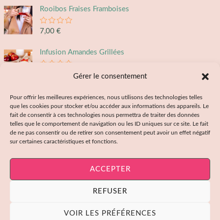
Rooibos Fraises Framboises
N
7,00
€
o
t
e
Infusion Amandes Grillées
0
s
u
N
6,00
€
Gérer le consentement
r
o
5
t
e
Bombe à Infusion Amandes Grillées
Pour offrir les meilleures expériences, nous utilisons des technologies telles
0
que les cookies pour stocker et/ou accéder aux informations des appareils. Le
s
u
fait de consentir à ces technologies nous permettra de traiter des données
N
7,00
€
r
telles que le comportement de navigation ou les ID uniques sur ce site. Le fait
o
5
t
de ne pas consentir ou de retirer son consentement peut avoir un effet négatif
e
Bombe à Infusion Matcha Iced Cream
sur certaines caractéristiques et fonctions.
0
s
u
N
7,00
€
r
o
ACCEPTER
5
t
e
0
REFUSER
s
© 2026 Théona. Création du site
creamm.fr
u
r
VOIR LES PRÉFÉRENCES
5