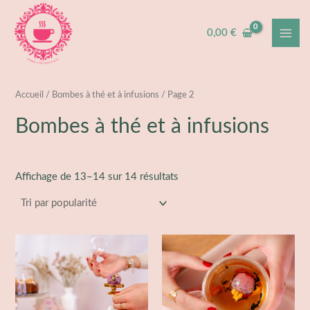
Trié
Aller
MAI
par
popularité
au
0,00
€
ME
contenu
Accueil
/
Bombes à thé et à infusions
/ Page 2
Bombes à thé et à infusions
Affichage de 13–14 sur 14 résultats