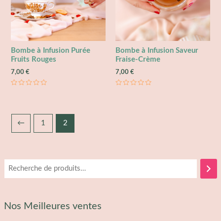
Bombe à Infusion Purée
Bombe à Infusion Saveur
Fruits Rouges
Fraise-Crème
7,00
€
7,00
€
Note
Note
0
0
sur
sur
5
5
←
1
2
Nos Meilleures ventes