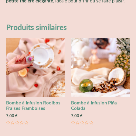
petite théière élégante
, idéale pour offrir ou se faire plaisir.
Produits similaires
Bombe à Infusion Rooibos
Bombe à Infusion Piña
Fraises Framboises
Colada
7,00
€
7,00
€
Note
Note
0
0
sur
sur