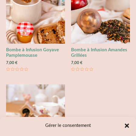
Bombe à Infusion Goyave
Bombe à Infusion Amandes
Pamplemousse
Grillées
7,00
€
7,00
€
Note
Note
0
0
sur
sur
5
5
Gérer le consentement