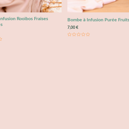
nfusion Rooibos Fraises
Bombe à Infusion Purée Fruit
es
7,00
€
Note
0
sur
5