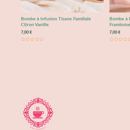
Bombe à Infusion Tisane Familiale
Bombe à I
Citron Vanille
Frambois
7,00
€
7,00
€
Note
Note
0
0
sur
sur
5
5