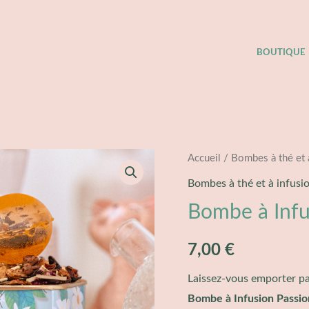
BOUTIQUE
quantité
Accueil
/
Bombes à thé et 
de
Bombes à thé et à infusi
Bombe
Bombe à Infu
à
Infusion
7,00
€
Passion
Orange
Laissez-vous emporter par
Bio
Bombe à Infusion Passi