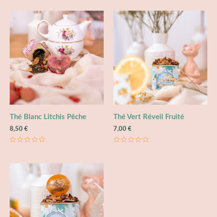
Thé Blanc Litchis Pêche
Thé Vert Réveil Fruité
8,50
€
7,00
€
Note
Note
0
0
sur
sur
5
5